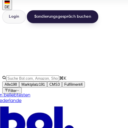
DE
Login
Sondierungsgespräch buchen
200+
Integrationen
32
Länder
3
Arten
⌘K
Alle
198
Marktplatz
191
CMS
3
Fulfilment
4
Filter
Am beliebtesten
Niederlande