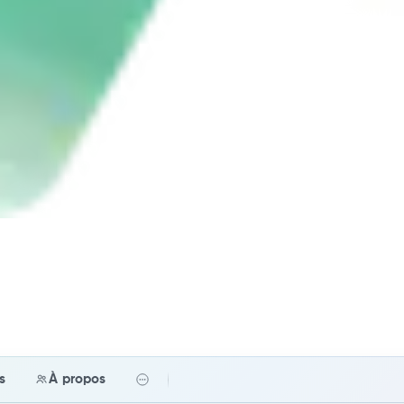
fs
À propos