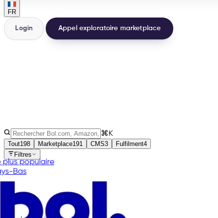
FR
Login
Appel exploratoire marketplace
200+
Intégrations
32
Pays
3
Types
⌘K
Tout
198
Marketplace
191
CMS
3
Fulfilment
4
Filtres
Le plus populaire
Pays-Bas