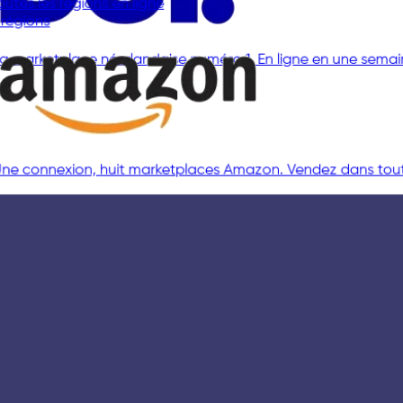
La marketplace néerlandaise numéro 1. En ligne en une sem
Toutes les régions en ligne
8 régions
Une connexion, huit marketplaces Amazon. Vendez dans tout